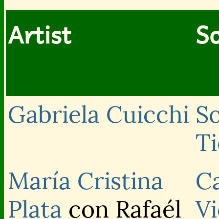
Artist
So
Gabriela Cuicchi
So
Ti
María Cristina
Ca
Plata
con Rafaél
Vi