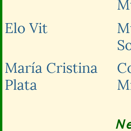
M
Elo Vit
M
So
María Cristina
C
Plata
M
N