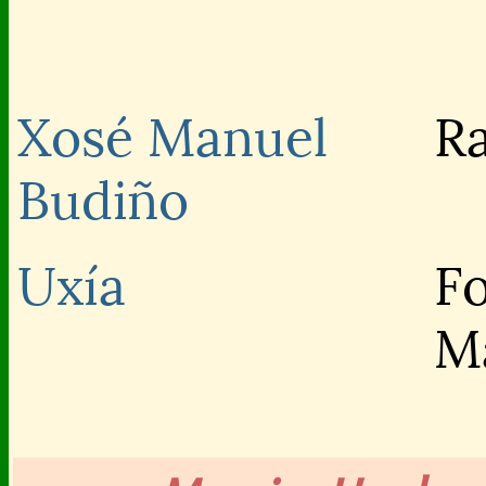
Xosé Manuel
R
Budiño
Uxía
Fo
M