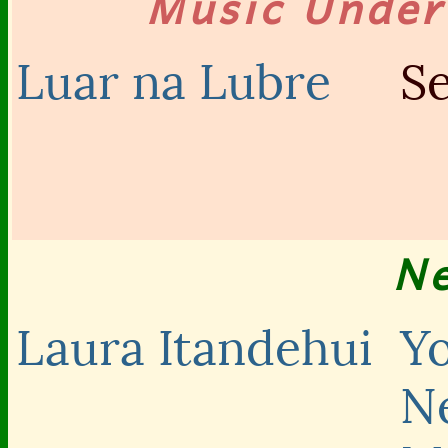
Music Unde
Luar na Lubre
S
N
Laura Itandehui
Y
N