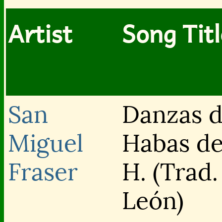
Artist
Song Titl
San
Danzas d
Miguel
Habas d
Fraser
H. (Trad.
León)