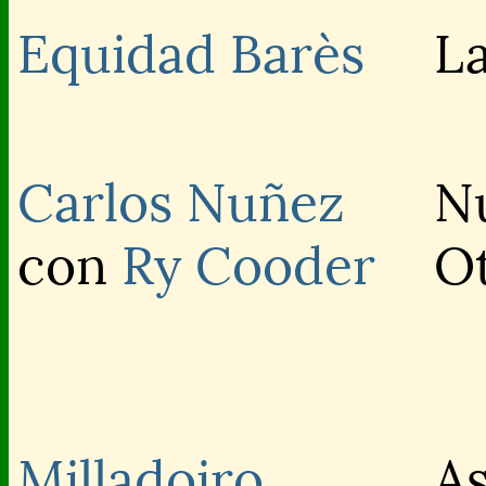
Equidad Barès
L
Carlos Nuñez
N
con
Ry Cooder
O
Milladoiro
As