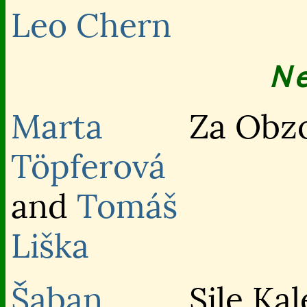
Leo Chern
N
Marta
Za Obz
Töpferová
and
Tomáš
Liška
Šaban
Sile Kal