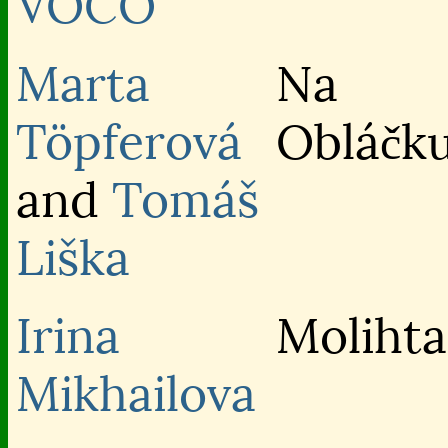
VOCO
Marta
Na
Töpferová
Obláčk
and
Tomáš
Liška
Irina
Molihta
Mikhailova