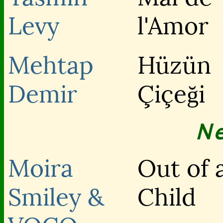
Levy
l'Amor
Mehtap
Hüzün
Demir
Çiçeği
N
Moira
Out of 
Smiley &
Child