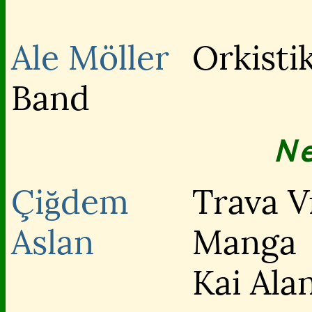
Ale Möller
Orkisti
Band
N
Çiğdem
Trava V
Aslan
Manga
Kai Alan