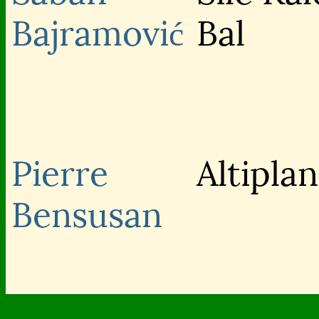
Bajramović
Bal
Pierre
Altipla
Bensusan