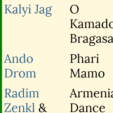
Kalyi Jag
O
Kamad
Bragas
Ando
Phari
Drom
Mamo
Radim
Armeni
Zenkl
&
Dance