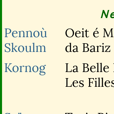
N
Pennoù
Oeit é M
Skoulm
da Bariz
Kornog
La Belle
Les Fille