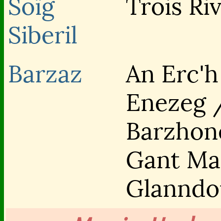
Soïg
Trois Ri
Siberil
Barzaz
An Erc'h
Enezeg 
Barzhon
Gant Ma
Glanndo