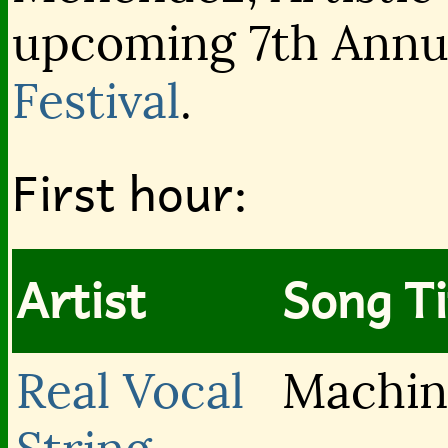
upcoming 7th Ann
Festival
.
First hour:
Artist
Song Ti
Real Vocal
Machin