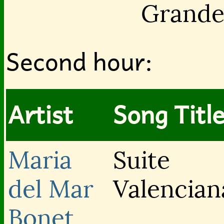
Grand
Second hour:
Artist
Song Titl
Maria
Suite
del Mar
Valencian
Bonet