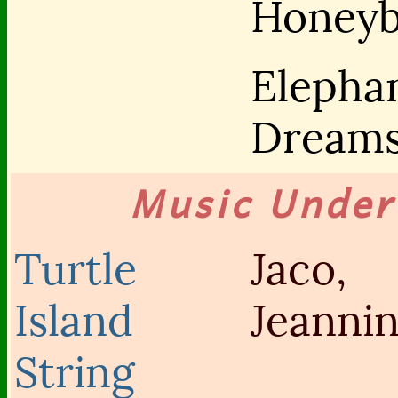
Honey
Elepha
Dream
Music Unde
Turtle
Jaco,
Island
Jeanni
String